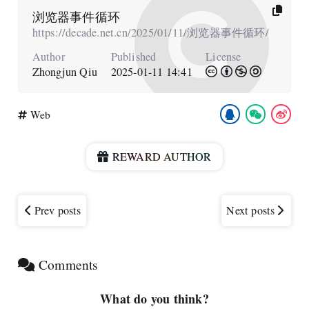
浏览器事件循环
https://decade.net.cn/2025/01/11/浏览器事件循环/
Author
Published
License
Zhongjun Qiu
2025-01-11 14:41
Web
REWARD AUTHOR
Prev posts
Next posts
Comments
What do you think?