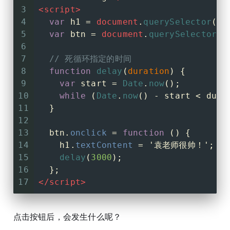
3
<
script
>
4
var
 h1 = 
document
.
querySelector
(
'h
5
var
 btn = 
document
.
querySelector
(
'
6
7
// 死循环指定的时间
8
function
delay
(
duration
) {
9
var
 start = 
Date
.
now
();
10
while
 (
Date
.
now
() - start < dura
11
  }
12
13
  btn.
onclick
 = 
function
 (
) {
14
    h1.
textContent
 = 
'袁老师很帅！'
;
15
delay
(
3000
);
16
  };
17
</
script
>
点击按钮后，会发生什么呢？