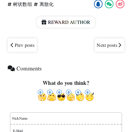
树状数组
离散化
REWARD AUTHOR
Prev posts
Next posts
Comments
What do you think?
0
0
0
0
0
0
NickName
E-Mail