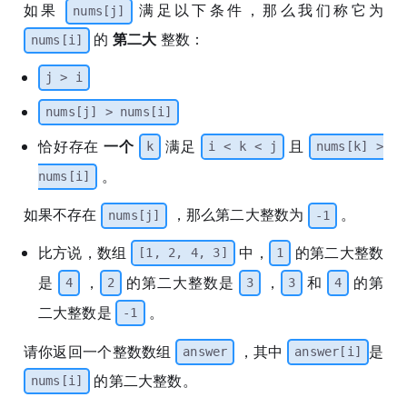
如果
满足以下条件，那么我们称它为
nums[j]
第二大
的
整数：
nums[i]
j > i
nums[j] > nums[i]
一个
恰好存在
满足
且
k
i < k < j
nums[k] >
。
nums[i]
如果不存在
，那么第二大整数为
。
nums[j]
-1
比方说，数组
中，
的第二大整数
[1, 2, 4, 3]
1
是
，
的第二大整数是
，
和
的第
4
2
3
3
4
二大整数是
。
-1
请你返回一个整数数组
，其中
是
answer
answer[i]
的第二大整数。
nums[i]