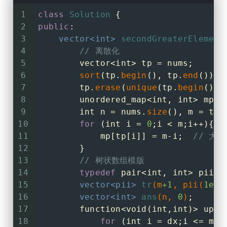
1
class
Solution
 {
2
public
:
3
vector<
int
> 
secondGreaterElement
4
// 离散化
5
        vector<
int
> tp = nums;
6
sort
(tp.
begin
(), tp.
end
());
7
        tp.
erase
(
unique
(tp.
begin
(), 
8
        unordered_map<
int
, 
int
> mp;
9
int
 n = nums.
size
(), m = tp.
10
for
 (
int
 i = 
0
;i < m;i++){
11
            mp[tp[i]] = m-i;  
// 大
12
        }
13
// 树状数组模版
14
typedef
 pair<
int
, 
int
> pii;
15
vector<pii> 
tr
(m
+1
, pii(
1e9
,
16
vector<
int
> 
ans
(n, 
0
)
;
17
        function<
void
(
int
,
int
)> upd 
18
for
 (
int
 i = dx;i <= m;i