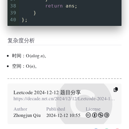
38
return
 ans;
39
    }
40
};
复杂度分析
时间：O(
n
log
n
)。
空间：O(
n
)。
Leetcode 2024-12-12 题目分享
https://decade.net.cn/2024/12/12/Leetcode-2024-12-12-题目分享/
Author
Published
License
Zhongjun Qiu
2024-12-12 10:55