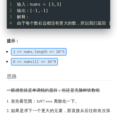
1
输入：nums = [3,3]
2
输出：[-1,-1]
3
解释：
4
由于每个数右边都没有更大的数，所以我们返回 [-1,
提示：
1 <= nums.length <= 10^5
0 <= nums[i] <= 10^9
思路
一眼感觉就是单调栈的题目，但还是无脑树状数组
首先看范围：1e9? ==> 离散化一下。
如果是求下一个更大的元素，那直接从后往前依次添