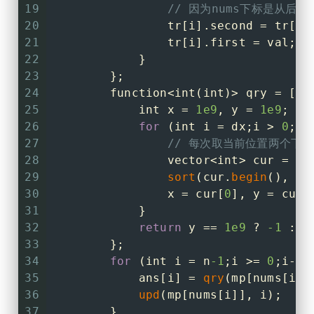
19
// 因为nums下标是从
20
                tr[i].second = tr[i]
21
                tr[i].first = val;
22
            }
23
        };
24
        function<
int
(
int
)> qry = [&]
25
int
 x = 
1e9
, y = 
1e9
;
26
for
 (
int
 i = dx;i > 
0
;i 
27
// 每次取当前位置两个下
28
                vector<
int
> cur = {x
29
sort
(cur.
begin
(), cu
30
                x = cur[
0
], y = cur[
31
            }
32
return
 y == 
1e9
 ? 
-1
 : n
33
        };
34
for
 (
int
 i = n
-1
;i >= 
0
;i--)
35
            ans[i] = 
qry
(mp[nums[i]]
36
upd
(mp[nums[i]], i);
37
        }      