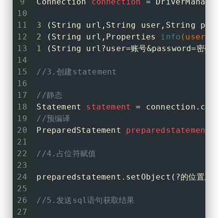
9
Connection
connection
=
 DriverManage
23
//TODO ?  不能加 '?'  ? 
51
         *        jdbc:mysql | jdb
10
24
String
sql
=
"select * from 
52
         *        jdbc:mysql://loca
11
3
 (String url,String user,String pas
25
PreparedStatement
preparedSt
53
         *        192.168.33.45
12
2
 (String url,Properties 
info
(user p
26
54
         *        jdbc:mysql://192.
13
1
 (String url?user=账号&password=密码 
27
//占位符赋值
55
         *        当前电脑的省略写法！
14
28
//给占位符赋值！ 从左到右，从1开始
56
         *        jdbc:mysql://loca
15
//3.创建statement
29
/**
57
         *
16
30
         *  int 占位符的下角标
58
         * 两个参数：
17
//静态
31
         *  object 占位符的值
59
         *     String URL : 写法还
18
Statement
statement
=
 connection.cre
32
         */
60
         *     Properties : 就
19
//预编译
33
        preparedStatement.setObject(
61
         *
20
PreparedStatement
preparedstatement
34
        preparedStatement.setObject(
62
         * 一个参数：
21
35
63
         *    String URL: URl
22
//4.占位符赋值
36
//这哥们内部完成SQL语句拼接！
64
         *                jdbc:mysq
23
37
//执行SQL语句即可
65
         * 扩展路径参数(了解):
24
preparedstatement.setObject(?的位置
38
ResultSet
resultSet
=
 prepar
66
              *    8.0.25以后，自动识
25
39
//preparedStatement.executeU
67
              *    8版本以后， 默认使用ut
26
//5.发送sql语句获取结果
40
68
              *    serverTimezone=A
27