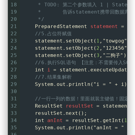
18
     * 
TODO:
 第二个参数填入 1 | Statement
107
if
 (resultSet.next()){
19
     *       告诉statement携带回数据
108
//只要向下移动，就是有数据 
20
     */
109
            System.out.println(
"登录
21
PreparedStatement
statement
=
 co
110
        }
else
{
22
//5.占位符赋值
111
            System.out.println(
"登录
23
    statement.setObject(
1
,
"towgog"
);
112
        }
24
    statement.setObject(
2
,
"123456"
);
113
25
    statement.setObject(
3
,
"二狗子"
);
114
//关闭资源
26
//6.执行SQL语句 【注意：不需要传入SQL
115
        resultSet.close();
27
int
i
=
 statement.executeUpdate(
116
        statement.close();
28
//7.结果集解析
117
        connection.close();
29
    System.out.println(
"i = "
 + i);
118
    }
30
119
31
//一行一列的数据！里面就装主键值！固定用get
120
}
32
ResultSet
resultSet
=
 statement.
33
    resultSet.next();
34
int
anInt
=
 resultSet.getInt(
1
);
35
    System.out.println(
"anInt = "
 + 