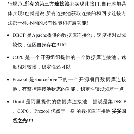
所有
连接池
行规范,
的第三方
都实现此接口,自行添加具
45
String
sql
=
"update t_bank 
体实现!也就是说,所有连接池获取连接的和回收连接方
46
PreparedStatement
preparedSt
47
法都一样,不同的只有性能和扩展功能!
48
//占位符赋值
DBCP 是Apache提供的数据库连接池，速度相对c3p0
49
        preparedStatement.setObject(
50
        preparedStatement.setString(
较快，但因自身存在BUG
51
52
//发送SQL语句
C3P0 是一个开源组织提供的一个数据库连接池，速
53
int
rows
=
 preparedStatement
度相对较慢，稳定性还可以
54
55
//输出结果
Proxool 是sourceforge下的一个开源项目数据库连接
56
        System.out.println(
"减钱执行完
池，有监控连接池状态的功能，稳定性较c3p0差一点
57
58
//关闭资源close
Druid 是阿里提供的数据库连接池，据说是集DBCP
59
        preparedStatement.close();
妥妥国
、C3P0 、Proxool 优点于一身 的数据库连接池,
60
货之光!!!!
61
return
 rows;
62
    }