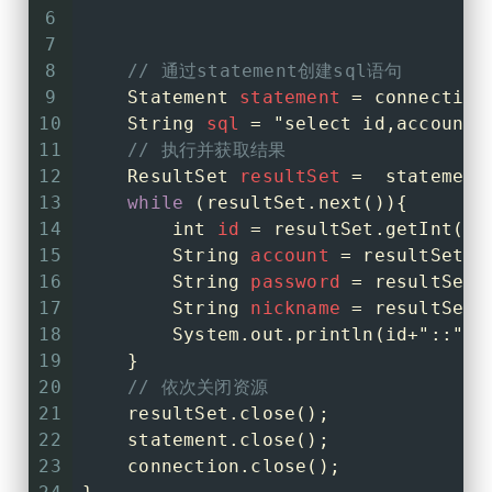
6
7
8
// 通过statement创建sql语句
9
Statement
statement
=
 connection
10
String
sql
=
"select id,account,
11
// 执行并获取结果
12
ResultSet
resultSet
=
  statement
13
while
 (resultSet.next()){
14
int
id
=
 resultSet.getInt(
"i
15
String
account
=
 resultSet.g
16
String
password
=
 resultSet.
17
String
nickname
=
 resultSet.
18
        System.out.println(id+
"::"
+a
19
    }
20
// 依次关闭资源
21
    resultSet.close();
22
    statement.close();
23
    connection.close();