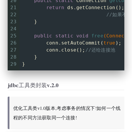
20
public
static
 Connection 
getConn
21
return
 ds.getConnection();
/
22
//如果不
23
    }
24
25
public
static
void
free
(Connecti
26
        conn.setAutoCommit(
true
);
27
        conn.close();
//还给连接池
28
    }
29
}
jdbc工具类封装v.2.0
优化工具类v1.0版本,考虑事务的情况下!如何一个线
程的不同方法获取同一个连接!