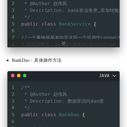
2
 * 
@Author
 赵伟风
51
   手动开启事务: 开启事务代码,添加SQL语句,
3
 * Description: bank表业务类,添加转账业
52
4
 */
53
// 呼应jdbc技术
5
public
class
BankService
 {
54
6
55
try
{
7
//一个事物最基本的是在同一个连接中connectio
56
    connection.setAutoCommit(
false
);
8
//实现层即可，dao层不用关闭connection，
57
//connection.setAutoCommit(fal
9
/**
58
10
     * 转账业务方法
BankDao：具体操作方法
59
//注意,只要当前connection对象,进
11
     * 
@param
 addAccount  加钱账号
60
//数据库动作!
12
     * 
@param
 subAccount  减钱账号
61
//statement - 单一的数据库动作 c u r
JAVA
13
     * 
@param
 money  金额
62
//connection - 操作事务 
14
     */
1
/**
63
15
public
void
transfer
(String addA
2
 * 
@Author
 赵伟风
64
    connection.commit();
16
3
 * Description: 数据库访问dao类
65
  }
catch
(Execption e){
17
        System.out.println(
"addAccou
4
 */
66
    connection.rollback();
18
5
public
class
BankDao
 {
67
  }
19
//注册驱动
6
20
        Class.forName(
"com.mysql.cj.