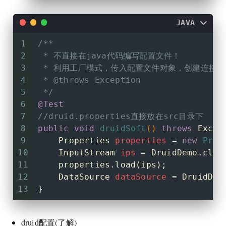
JAVA
1
/**
2
 * 不直接在java代码编写配置文件！
3
 * 利用工厂模式，传入配置文件对象，创建连接池
4
 * 
@throws
 Exception
5
 */
6
@Test
7
//druid.properties直接放在src目录下
8
public
void
druidSoft
()
throws
 Excep
9
Properties
properties
=
new
Prop
10
InputStream
ips
=
 DruidDemo.clas
11
    properties.load(ips);
12
DataSource
dataSource
=
 DruidDat
13
}
druid配置(了解)