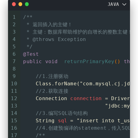
88
JAVA
89
//ResultSet == 小海豚  你
1
/**
90
/**
2
 * 返回插入的主键！
91
         *
3
 * 主键：数据库帮助维护的自增长的整数主键！
92
         * 
TODO:
1.需要理解ResultS
4
 * 
@throws
 Exception
93
         * 
TODO:
2.有一个光标指向的操作
5
 */
94
         *        boolean = next()
6
@Test
95
         *              false:
7
public
void
returnPrimaryKey
()
thro
96
         *              true:
8
97
         *       推荐：推荐使用if 
9
//1.注册驱动
98
         *       if(next()){获取列
10
    Class.forName(
"com.mysql.cj.jdbc
99
         *
11
//2.获取连接
100
         *TODO：3.获取当前行列的数据！
12
Connection
connection
=
 DriverMa
101
         *         get类型(int colum
13
"jdbc:mysq
102
         *        列名获取  //l
14
//3.编写SQL语句结构
103
         *        列的角标  //从左
15
String
sql
=
"insert into t_user
104
         */
16
//4.创建预编译的statement，传入SQL
105
17
/**
106
//进行结果集对象解析