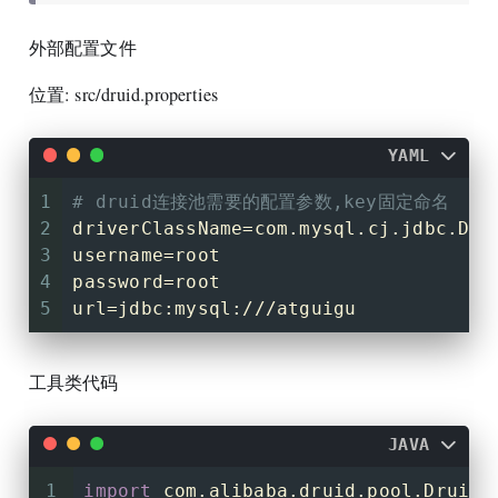
外部配置文件
位置: src/druid.properties
YAML
1
# druid连接池需要的配置参数,key固定命名
2
driverClassName=com.mysql.cj.jdbc.Dri
3
username=root
4
password=root
5
url=jdbc:mysql:///atguigu
工具类代码
JAVA
1
import
 com.alibaba.druid.pool.DruidD