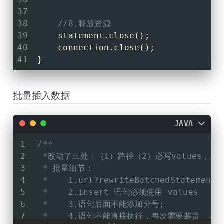
36
37
38
//8.释放资源
39
    statement.close();
40
    connection.close();
41
}
批量插入数据
JAVA
1
/**
2
 *改动了三处：（1）路径（2）必写values，且后面不
3
 * 批量细节：
4
 *    1.url?rewriteBatchedStatements
5
 *    2.insert 语句必须使用 values
6
 *    3.语句后面不能添加分号;
7
 *    4.语句不能直接执行，每次需要装货  addBa