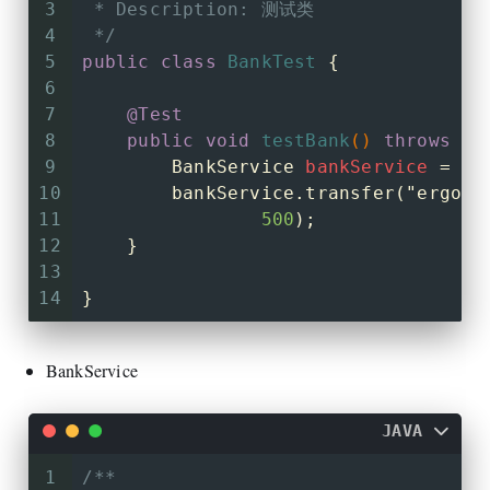
45
3
 * Description: 测试类
32
  接下来的其他操作和数据库故障不应该对其有任
46
4
 */
33
47
//7.结果集解析
5
public
class
BankTest
 {
34
// 事务类型
48
6
35
49
//8.释放资源
7
@Test
36
  自动提交 : 每条语句自动存储一个事务中,执行成
50
    connection.close();
8
public
void
testBank
()
throws
 Ex
37
  手动提交:  手动开启事务,添加语句,手动提交
51
}
9
BankService
bankService
=
ne
38
10
        bankService.transfer(
"ergouz
39
// sql开启事务方式【事务都在一个连接中】
11
500
);
40
   针对自动提交: 关闭自动提交即可,多条语句添
12
    }
41
13
42
SET
autocommit
=
 off; 
//关闭当前
14
}
43
      # 只有当前连接有效
44
      # 编写SQL语句即可
45
      SQL
BankService
46
      SQL
47
      SQL
JAVA
48
      #手动提交或者回滚 【结束当前的事务】
49
      COMMIT / ROLLBACK ;  
1
/**
50