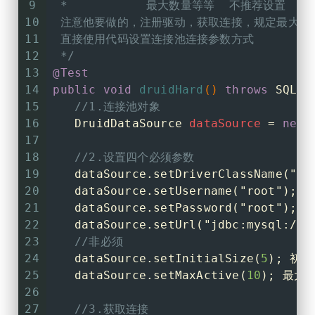
9
 *           最大数量等等  不推荐设置
10
 注意他要做的，注册驱动，获取连接，规定最大数
11
 直接使用代码设置连接池连接参数方式
12
 */
13
@Test
14
public
void
druidHard
()
throws
 SQLEx
15
//1.连接池对象
16
DruidDataSource
dataSource
=
new
17
18
//2.设置四个必须参数
19
   dataSource.setDriverClassName(
"co
20
   dataSource.setUsername(
"root"
);
21
   dataSource.setPassword(
"root"
);
22
   dataSource.setUrl(
"jdbc:mysql:///
23
//非必须
24
   dataSource.setInitialSize(
5
); 初
25
   dataSource.setMaxActive(
10
); 最大
26
27
//3.获取连接