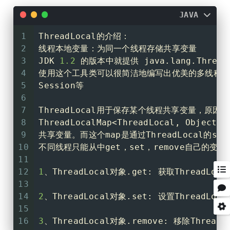
JAVA
1
ThreadLocal的介绍：
2
线程本地变量：为同一个线程存储共享变量
3
JDK 
1.2
 的版本中就提供 java.lang.Thr
4
使用这个工具类可以很简洁地编写出优美的多线程程
5
Session等
6
7
ThreadLocal用于保存某个线程共享变量，原因
8
ThreadLocalMap<ThreadLocal, Obje
9
共享变量。而这个map是通过ThreadLocal的s
10
不同线程只能从中get，set，remove自己的
11
12
1
、ThreadLocal对象.get: 获取ThreadL
13
14
2
、ThreadLocal对象.set: 设置ThreadL
15
16
3
、ThreadLocal对象.remove: 移除Thre