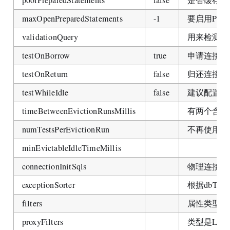
maxOpenPreparedStatements
-1
要启用PSC
validationQuery
用来检测连接是
testOnBorrow
true
申请连接时执
testOnReturn
false
归还连接时执
testWhileIdle
false
建议配置为t
timeBetweenEvictionRunsMillis
有两个含义： 
numTestsPerEvictionRun
不再使用，一个
minEvictableIdleTimeMillis
connectionInitSqls
物理连接初
exceptionSorter
根据dbT
filters
属性类型是字符
proxyFilters
类型是List