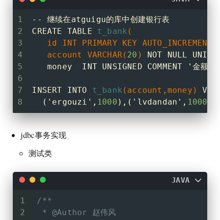
13
//优势
27
long
start
=
 System.currentTimeM
14
   允许我们在失败情况下,数据回归到业务之前的
1
-- 继续在atguigu的库中创建银行表
28
PreparedStatement
statement
=
 co
15
2
CREATE TABLE 
t_bank
(
29
for
 (
int
i
=
0
; i < 
10000
; i++) 
16
//场景
3
   id INT PRIMARY KEY AUTO_INCREMENT 
30
17
   **一个业务****涉及****多条修改****数据
4
   account VARCHAR(
20
)
 NOT NULL UNIQU
31
//5.占位符赋值
18
   例如: 经典的转账案例,转账业务(加钱和减钱)
5
   money  INT UNSIGNED COMMENT 
'金额,
32
        statement.setObject(
1
,
"ergou
19
         批量删除(涉及多个删除)
6
33
        statement.setObject(
2
,
"lvdan
20
         批量添加(涉及多个插入)     
7
INSERT INTO 
t_bank
(account,money)
 VAL
34
        statement.setObject(
3
,
"驴蛋蛋
21
8
  (
'ergouzi'
,
1000
),(
'lvdandan'
,
1000
);
35
//6.装车
22
// 事务特性
36
        statement.addBatch();
23
1.
 原子性（Atomicity）原子性是指事务
37
    }
24
  要么都不发生。 
jdbc事务实现
38
25
39
//发车！ 批量操作！
测试类
26
2.
 一致性（Consistency）事务必须使
40
    statement.executeBatch();
27
41
JAVA
28
3.
 隔离性（Isolation）事务的隔离性是
42
long
end
=
 System.currentTimeMil
29
  即一个事务内部的操作及使用的数据对并发的其
43
1
/**
30
44
    System.out.println(
"消耗时间："
+(e
2
 * 
@Author
 赵伟风
31
4.
 持久性（Durability）持久性是指一