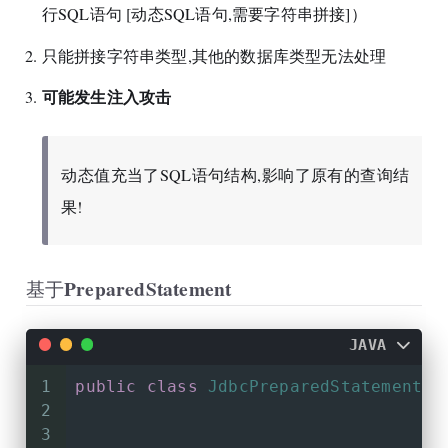
13
         * 类加载： java文件 -> 编译 -
行SQL语句 [动态SQL语句,需要字符串拼接]）
14
         * 类加载具体步骤：  加载 【c
15
         *                连接
只能拼接字符串类型,其他的数据库类型无法处理
16
         *                初始化 ->
可能发生注入攻击
17
         * 以下7种方式会触发类加载：
18
         *	new指令：程序创
19
         * 	getstatic
动态值充当了SQL语句结构,影响了原有的查询结
20
         *  putstatic指令：当程序给
21
         *	invoke
果!
22
         *    1. new关键字
23
         *    2. 调用静态属性
24
         *    3. 调用静态方法
基于PreparedStatement
25
         *    4. 接口 包含1.8 新特性 
26
         *    5. 反射 【Class.forNa
27
         *    6. 子类调用会触发父类的
JAVA
28
         *    7. 触发类的入口方法main
1
public
class
JdbcPreparedStatementLo
29
         */
2
30
3
31
//new Dr