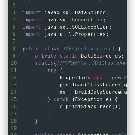
2
3
import
 javax.sql.DataSource;
4
import
 java.sql.Connection;
5
import
 java.sql.SQLException;
6
import
 java.util.Properties;
7
8
public
class
JDBCToolsVersion1
 {
9
private
static
 DataSource ds;
10
static
{
//静态代码块，JDBCToolsVer
11
try
 {
12
Properties
pro
=
new
Pro
13
            pro.load(ClassLoader.get
14
            ds = DruidDataSourceFact
15
        } 
catch
 (Exception e) {
16
            e.printStackTrace();
17
        }
18
    }
19