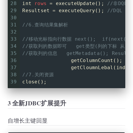
41
//进行结果集对象解析
69
         */
28
int
rows
=
 executeUpdate(); 
//非DQL
42
if
 (resultSet.next()){
70
//获取连接
29
Resultset = executeQuery(); 
//DQL
43
//只要向下移动，就是有数据 就
71
Connection
connection
=
 Dri
30
44
            System.out.println(
"登录
72
31
//6.查询结果集解析
45
        }
else
{
73
//固定方法固定剂
32
46
            System.out.println(
"登录
74
//创建statement
33
//移动光标指向行数据 next();  if(next()) 
47
        }
75
Statement
statement
=
 conne
34
//获取列的数据即可   get类型(列的下标 从1开
48
76
35
//获取列的信息   getMetadata(); Resu
49
//关闭资源
77
//执行SQL语句 [动态SQL语句,需
36
                getColumnCount(); 
/
50
        resultSet.close();
78
String
sql
=
"select * from
37
                getCloumnLebal(index
51
        preparedStatement.close();
79
38
//7.关闭资源
52
        connection.close();
80
39
close(); 
53
    }
81
/**
54
82
         *  sql分类： DDL(容器创建,修
55
}
3 全新JDBC扩展提升
83
         *  ResultSet 结果集对象 = ex
84
         *  int响应行数  = executeUp
85
         */
自增长主键回显
86
ResultSet
resultSet
=
 state
87