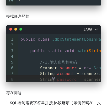
24
}
模拟账户登陆
JAVA
1
public
class
JdbcStatementLoginPart
2
3
public
static
void
main
(String[
4
5
//1.输入账号和密码
6
Scanner
scanner
=
new
Scann
7
String
account
=
 scanner.ne
8
String
password
=
 scanner.n
9
        scanner.close();
10
存在问题
11
//2.jdbc的查询使用
SQL语句需要字符串拼接,比较麻烦（示例代码在：执
12
/**