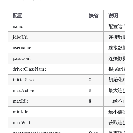
配置
缺省
说明
name
配置这个属性
jdbcUrl
连接数据库的url
username
连接数据库
password
连接数据库
driverClassName
根据url自
initialSize
0
初始化时建立
maxActive
8
最大连接池
maxIdle
8
已经不再使
minIdle
最小连接池
maxWait
获取连接时最
poolPreparedStatements
false
是否缓存pre