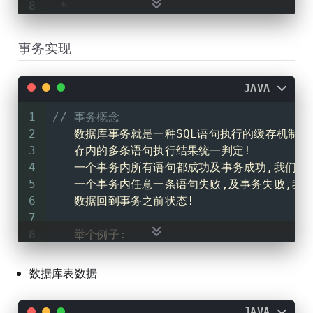
8
 *
9
 * 批量插入优化！
10
 * 
@throws
 Exception
事务实现
11
 */
12
@Test
JAVA
13
public
void
batchInsertYH
()
throws
 
14
1
// 事务概念
15
//1.注册驱动
2
   数据库事务就是一种SQL语句执行的缓存机制
16
    Class.forName(
"com.mysql.cj.jdbc
3
   存内的多条语句执行结果统一判定!
17
//2.获取连接
4
   一个事务内所有语句都成功及事务成功,我们可以
18
Connection
connection
=
 DriverMa
5
   一个事务内任意一条语句失败,及事务失败,我们可
19
          (
"jdbc:mysql:///atguigu?re
6
   数据回到事务之前状态!
20
//3.编写SQL语句结构
7
21
String
sql
=
"insert into t_user
8
   举个例子: 
22
//4.创建预编译的statement，传入SQL
9
           临近高考,你好吃懒做,偶尔还瞎花
23
/**
10
           成绩
600
+,翻篇,庆祝!
数据库表数据
24
     * 
TODO:
 第二个参数填入 1 | Statement
11
           成绩
200
+,翻旧账,男女混合双打!
25
     *       告诉statement携带回数据
12
26
     */
JAVA