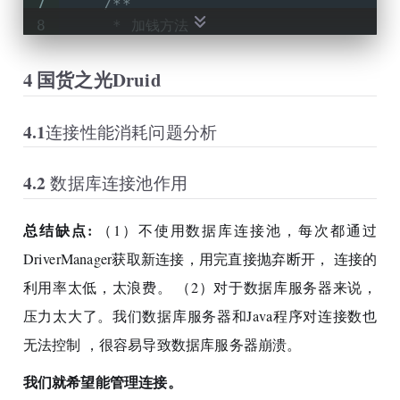
7
/**
21
8
     * 加钱方法
22
//获取连接
9
     * 
@param
 account
23
Connection
connection
=
 Driv
10
     * 
@param
 money
4 国货之光Druid
24
                                (
"jd
11
     * 
@param
 connection 业务传递的c
25
12
     * 
@return
 影响行数
26
int
flag
=
0
;
4.1连接性能消耗问题分析
13
     */
27
14
public
int
addMoney
(String accou
28
//利用try代码块,调用dao
15
4.2 数据库连接池作用
29
try
 {
16
30
//开启事务(关闭事务自动提交)
17
String
sql
=
"update t_bank 
总结缺点:
（1）不使用数据库连接池，每次都通过
31
            connection.setAutoCommit
18
PreparedStatement
preparedSt
32
DriverManager获取新连接，用完直接抛弃断开， 连接的
19
33
BankDao
bankDao
=
new
Ba
20
//占位符赋值
利用率太低，太浪费。 （2）对于数据库服务器来说，
34
//调用加钱 和 减钱
21
        preparedStatement.setObject(
压力太大了。我们数据库服务器和Java程序对连接数也
35
            bankDao.addMoney(addAcco
22
        preparedStatement.setString(
36
            System.out.println(
"----
无法控制 ，很容易导致数据库服务器崩溃。
23
37
            bankDao.subMoney(subAcco
24
//发送SQL语句
我们就希望能管理连接。
38
            flag = 
1
;
25
int
rows
=
 preparedStatement