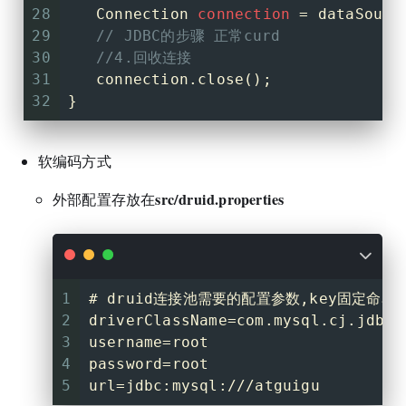
28
Connection
connection
=
 dataSourc
29
// JDBC的步骤 正常curd
30
//4.回收连接
31
   connection.close();
32
}
软编码方式
src/druid.properties
外部配置存放在
1
# druid连接池需要的配置参数,key固定命名
2
driverClassName=com.mysql.cj.jdbc.
3
username=root
4
password=root
5
url=jdbc:mysql:///atguigu