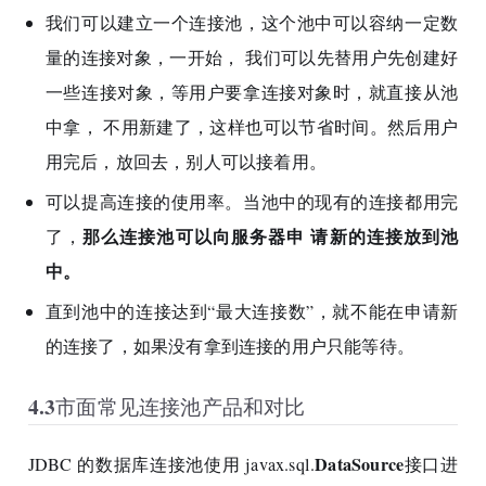
39
//不报错,提交事务
26
我们可以建立一个连接池，这个池中可以容纳一定数
40
            connection.commit();
27
//输出结果
量的连接对象，一开始， 我们可以先替用户先创建好
41
        }
catch
 (Exception e){
28
        System.out.println(
"加钱执行完
42
一些连接对象，等用户要拿连接对象时，就直接从池
29
43
//报错回滚事务
30
//关闭资源close
中拿， 不用新建了，这样也可以节省时间。然后用户
44
            connection.rollback();
31
        preparedStatement.close();
用完后，放回去，别人可以接着用。
45
throw
 e;
32
46
        }
finally
 {
33
return
 rows;
可以提高连接的使用率。当池中的现有的连接都用完
47
            connection.close();
34
    }
那么连接池可以向服务器申 请新的连接放到池
了，
48
        }
35
49
中。
36
/**
50
if
 (flag == 
1
){
37
     * 减钱方法
直到池中的连接达到“最大连接数”，就不能在申请新
51
            System.out.println(
"转账成
38
     * 
@param
 account
52
        }
else
{
的连接了，如果没有拿到连接的用户只能等待。
39
     * 
@param
 money
53
            System.out.println(
"转账失
40
     * 
@param
 connection 业务传递的c
54
        }
4.3市面常见连接池产品和对比
41
     * 
@return
 影响行数
55
    }
42
     */
56
43
public
int
subMoney
(String accou
DataSource
JDBC 的数据库连接池使用 javax.sql.
接口进
57
}
44