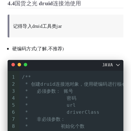
4.4国货之光 druid连接池使用
63
}
记得导入druid工具类jar
硬编码方式(了解,不推荐)
JAVA
1
/**
2
 * 创建druid连接池对象，使用硬编码进行核心
3
 *   必须参数： 账号
4
 *             密码
5
 *             url
6
 *             driverClass
7
 *   非必须参数：
8
 *           初始化个数