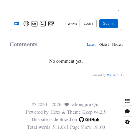
0
Words
Login
Submit
Comments
Latest
Oldest
Hottest
No comment yet.
Powered by
Waline
v3.3.2
©
2020
- 2026
Zhongjun Qiu
Powered by
Hexo
& Theme
Keep v4.2.5
This site is deployed on
Total words
511.6k
Page View
19100