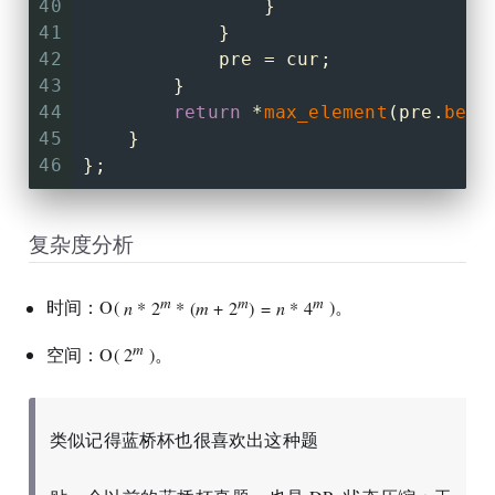
40
                }
41
            }
42
            pre = cur;
43
        }
44
return
 *
max_element
(pre.
begi
45
    }
46
};
复杂度分析
m
m
m
时间：O(
n
* 2
* (
m
+ 2
) =
n
* 4
)。
m
空间：O(
2
)。
类似记得蓝桥杯也很喜欢出这种题