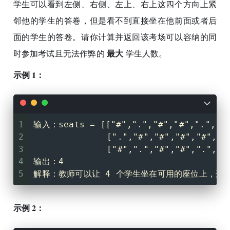
学生可以看到左侧、右侧、左上、右上这四个方向上紧
邻他的学生的答卷，但是看不到直接坐在他前面或者后
面的学生的答卷。请你计算并返回该考场可以容纳的同
最大
时参加考试且无法作弊的
学生人数。
示例 1：
1
输入：seats = [["#",".","#","#",".","#
2
              [".","#","#","#","#",".
3
              ["#",".","#","#",".","#
4
输出：4
5
解释：教师可以让 4 个学生坐在可用的座位上，这
示例 2：