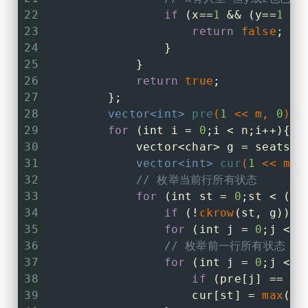
22
if
 (x==
1
 && (y==
1
 ||
23
return
false
;
24
                }
25
            }
26
return
true
;
27
        };
28
vector<
int
> 
pre
(
1
 << m, 
0
)
;
29
for
 (
int
 i = 
0
;i < n;i++){
30
            vector<
char
> g = seats[i
31
vector<
int
> 
cur
(
1
 << m, 
32
// 枚举当前行所有状态
33
for
 (
int
 st = 
0
;st < (
1
<
34
if
 (!
ckrow
(st, g)) 
c
35
for
 (
int
 j = 
0
;j < m
36
// 枚举前一行所有状态
37
for
 (
int
 j = 
0
;j < (
38
if
 (pre[j] == IN
39
                    cur[st] = 
max
(cu