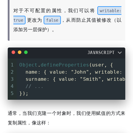
对于不可配置的属性，我们可以将
writable:
更改为
，从而防止其值被修改（以
true
false
添加另一层保护）。
JAVASCRIPT
1
Object
.
defineProperties
(user, {
2
name
: { 
value
: 
"John"
, 
writable
: 
fa
3
surname
: { 
value
: 
"Smith"
, 
writable
4
// ...
5
});
通常，当我们克隆一个对象时，我们使用赋值的方式来
复制属性，像这样：