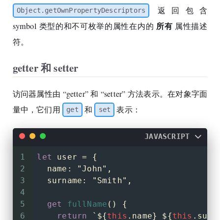
返回包含
Object.getOwnPropertyDescriptors
所有
symbol 类型的和不可枚举的属性在内的
属性描述
符。
getter 和 setter
访问器属性由 “getter” 和 “setter” 方法表示。在对象字面
量中，它们用
和
表示：
get
set
JAVASCRIPT
1
let
 user = {
2
name
: 
"John"
,
3
surname
: 
"Smith"
,
4
5
get
fullName
() {
6
return
`
${
this
.name}
${
this
.surn