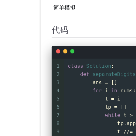
​ 简单模拟
代码
1
class
Solution
:
2
def
separateDigits
3
        ans = []
4
for
 i 
in
 nums:
5
            t = i
6
            tp = []
7
while
 t > 
8
                tp.app
9
                t //= 