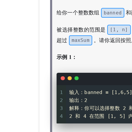
给你一个整数数组
和
banned
被选择整数的范围是
[1, n]
超过
。请你返回按照
maxSum
示例 1：
1
输入：banned = [1,6,5]
2
输出：2
3
解释：你可以选择整数 2 和
4
2 和 4 在范围 [1, 5]