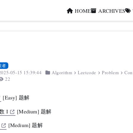
HOME
ARCHIVES
发者
2025-05-15 15:39:44
Algorithm
Leetcode
Problem
Con
22
[Easy] 题解
 I
[Medium] 题解
[Medium] 题解