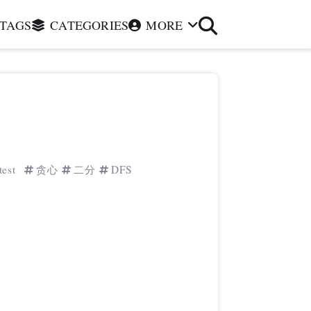
TAGS
CATEGORIES
MORE
test
贪心
二分
DFS