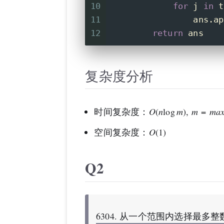
10
for
 j 
in
 t
11
                ans.ap
12
return
 ans
复杂度分析
时间复杂度：
O
(
n
log
m
)
,
m
=
m
a
空间复杂度：
O
(1)
Q2
6304. 从一个范围内选择最多整数 I