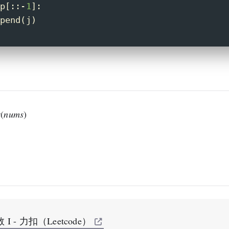
p[::-
1
]:
pend(j)
x
(
n
u
m
s
)
 - 力扣（Leetcode）