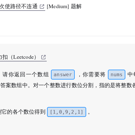
一次使路径不连通
[Medium] 题解
扣（Leetcode）
，请你返回一个数组
，你需要将
中
answer
nums
答案数组中。对一个整数进行数位分割，指的是将整数
割它的各个数位得到
。
[1,0,9,2,1]