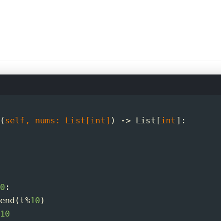
(
self, nums: 
List
[
int
]
) -> 
List
[
int
]:
0
:
end(t%
10
)
10