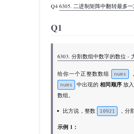
Q4
6305. 二进制矩阵中翻转最多
Q1
6303. 分割数组中数字的数位 - 力
给你一个正整数数组
nums
相同顺序
中出现的
放入
nums
数组。
比方说，整数
，分
10921
示例 1：